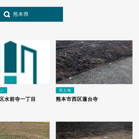
熊本県
ン
売土地
区水前寺一丁目
熊本市西区蓮台寺