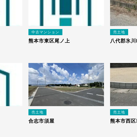
中古マンション
売土地
熊本市東区尾ノ上
八代郡氷川
売土地
売土地
合志市須屋
熊本市西区