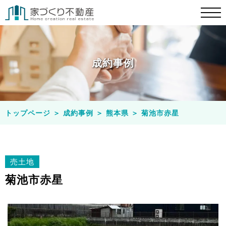
成約事例
トップページ
＞
成約事例
＞
熊本県
＞
菊池市赤星
売土地
菊池市赤星