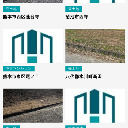
売土地
売土地
熊本市西区蓮台寺
菊池市西寺
中古マンション
売土地
熊本市東区尾ノ上
八代郡氷川町新田