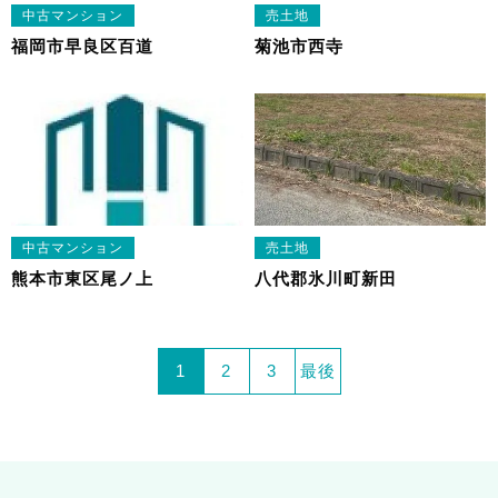
中古マンション
売土地
福岡市早良区百道
菊池市西寺
中古マンション
売土地
熊本市東区尾ノ上
八代郡氷川町新田
1
2
3
最後