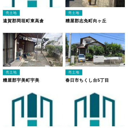
売土地
売土地
遠賀郡岡垣町東高倉
糟屋郡志免町向ヶ丘
売土地
売土地
糟屋郡宇美町宇美
春日市ちくし台5丁目