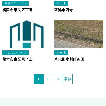
中古マンション
売土地
福岡市早良区百道
菊池市西寺
中古マンション
売土地
熊本市東区尾ノ上
八代郡氷川町新田
1
2
3
最後