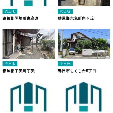
売土地
売土地
遠賀郡岡垣町東高倉
糟屋郡志免町向ヶ丘
売土地
売土地
糟屋郡宇美町宇美
春日市ちくし台5丁目