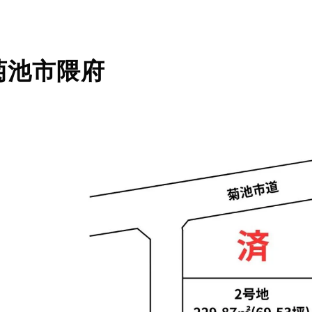
菊池市隈府