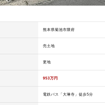
熊本県菊池市隈府
売土地
更地
953万円
電鉄バス「⼤琳寺」徒歩5分