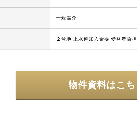
一般媒介
２号地 上⽔道加⼊⾦要 受益者負
物件資料はこち