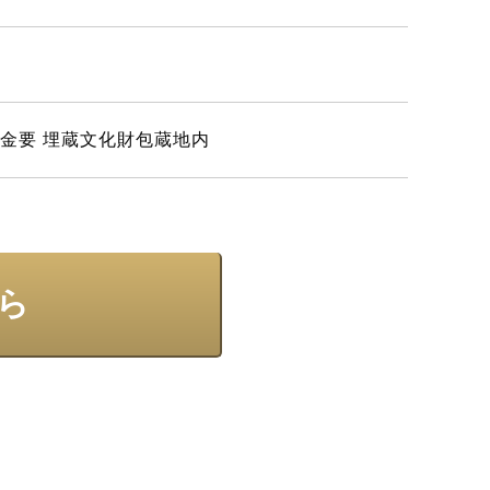
担⾦要 埋蔵⽂化財包蔵地内
ら